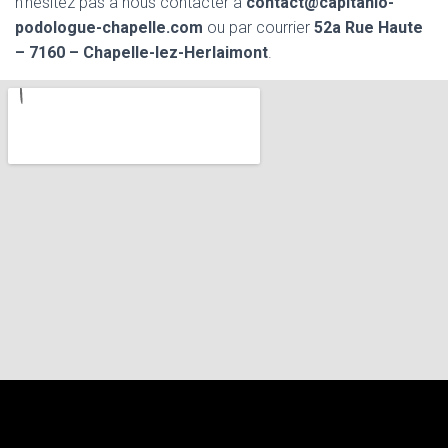
n’hésitez pas à nous contacter à
contact@capitanio-
podologue-chapelle.com
ou par courrier
52a Rue Haute
– 7160 – Chapelle-lez-Herlaimont
.