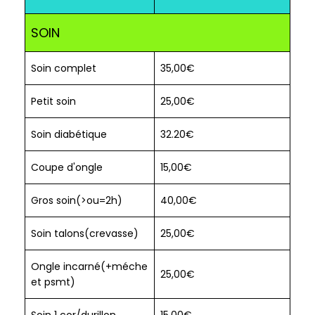
SOIN
Soin complet
35,00€
Petit soin
25,00€
Soin diabétique
32.20€
Coupe d'ongle
15,00€
Gros soin(>ou=2h)
40,00€
Soin talons(crevasse)
25,00€
Ongle incarné(+méche
25,00€
et psmt)
Soin 1 cor/durillon
15,00€